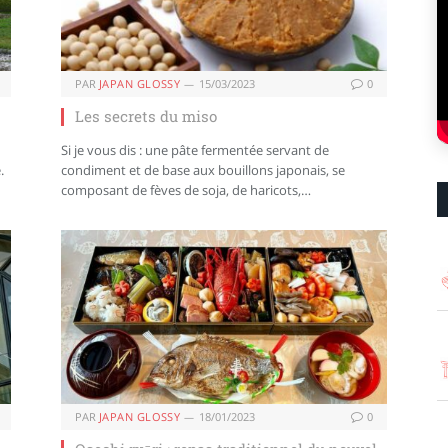
PAR
JAPAN GLOSSY
15/03/2023
0
Les secrets du miso
Si je vous dis : une pâte fermentée servant de
.
condiment et de base aux bouillons japonais, se
composant de fèves de soja, de haricots,…
PAR
JAPAN GLOSSY
18/01/2023
0