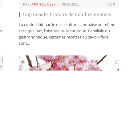
PAR
JAPAN GLOSSY
18/05/2022
0
Cup noodle: histoire de nouilles express
La cuisine fait partie de la culture japonaise au même
is
titre que l’art, l’histoire ou la musique. Familiale ou
gastronomique, certaines recettes ou savoir-faire
sont…
PAR
JAPAN GLOSSY
16/03/2022
1
Sakura: jolie fleur, grand potentiel.
Traditionnellement associée aux festivités du hanami,