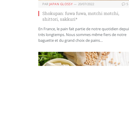
PAR
JAPAN GLOSSY
20/07/2022
5
Shokupan: fuwa fuwa, motchi motchi,
shittori, sakkuri*
En France, le pain fait partie de notre quotidien depu
très longtemps. Nous sommes même fiers de notre
baguette et du grand choix de pains…
PAR
JAPAN GLOSSY
20/04/2022
0
Fou de tofu
Le tofu est une pâte blanche, molle, au goût et à