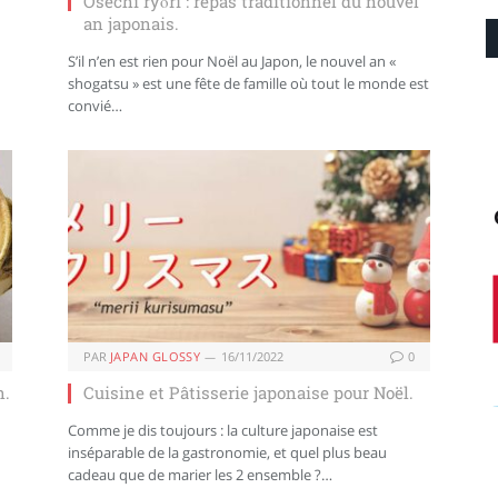
Osechi ryōri : repas traditionnel du nouvel
an japonais.
S’il n’en est rien pour Noël au Japon, le nouvel an «
shogatsu » est une fête de famille où tout le monde est
convié…
PAR
JAPAN GLOSSY
16/11/2022
0
n.
Cuisine et Pâtisserie japonaise pour Noël.
Comme je dis toujours : la culture japonaise est
inséparable de la gastronomie, et quel plus beau
cadeau que de marier les 2 ensemble ?…