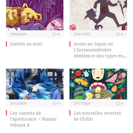
19/03/2025
0
22/01/2025
0
Galette au miel
Anaïs au Japon ou
L’invraisemblable
obédience des types en
noir
25/12/2024
0
27/11/2024
0
Les carnets de
Les nouvelles recettes
l’apothicaire – Roman
de Ghibli
volume 4