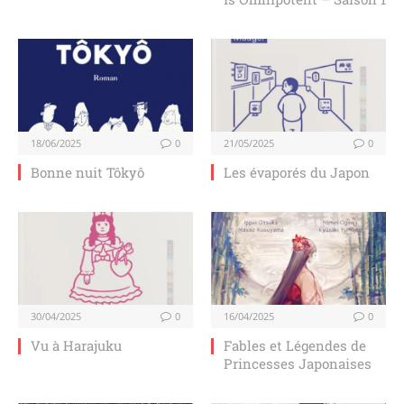
18/06/2025
0
21/05/2025
0
Bonne nuit Tôkyô
Les évaporés du Japon
30/04/2025
0
16/04/2025
0
Vu à Harajuku
Fables et Légendes de
Princesses Japonaises