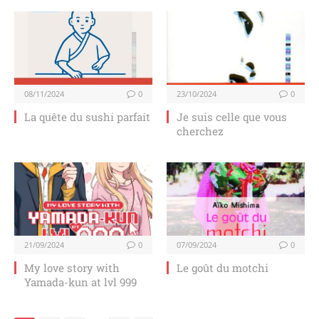
08/11/2024
0
23/10/2024
0
La quête du sushi parfait
Je suis celle que vous
cherchez
21/09/2024
0
07/09/2024
0
My love story with
Le goût du motchi
Yamada-kun at lvl 999