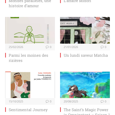
Mondes parallèles, une
L’affaire Midori
histoire d’amour
25/02/2026
0
21/01/2026
0
Parmi les moines des
Un lundi saveur Matcha
rizières
15/10/2025
0
20/08/2025
0
Sentimental Journey
The Saint’s Magic Power
is Omnipotent – Saison 1