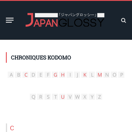
CHRONIQUES KODOMO
A
B
C
D
E
F
G
H
I
J
K
L
M
N
O
P
Q
R
S
T
U
V
W
X
Y
Z
C