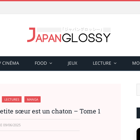
 / CINÉMA
FOOD
JEUX
LECTURE
MO
LECTURES
MANGA
etite sœur est un chaton – Tome 1
LE
09/06/2025