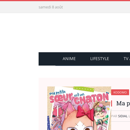
samedi 8 août
ANIME
LIFESTYLE
TV
KODOMO
Ma p
PAR
SIDIAL