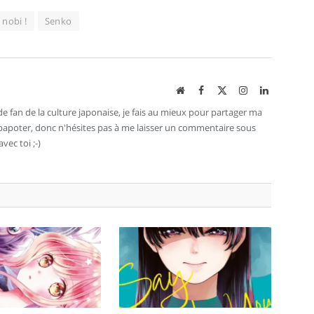
 nobi !
Senko
Site
Facebook
X
Instagram
LinkedIn
web
(Twitter)
e fan de la culture japonaise, je fais au mieux pour partager ma
e papoter, donc n'hésites pas à me laisser un commentaire sous
avec toi ;-)