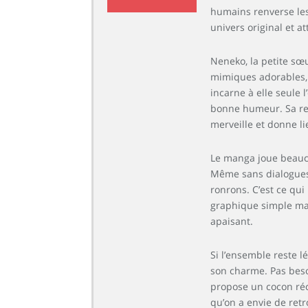
6.3
humains renverse les
univers original et a
Neneko, la petite sœu
mimiques adorables, 
incarne à elle seule l
bonne humeur. Sa rel
merveille et donne l
Le manga joue beaucou
Même sans dialogues r
ronrons. C’est ce qui 
graphique simple mai
apaisant.
Si l’ensemble reste lé
son charme. Pas besoi
propose un cocon réco
qu’on a envie de retr