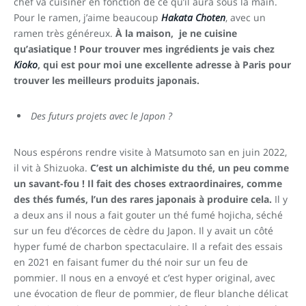
chef va cuisiner en fonction de ce qu’il aura sous la main.
Pour le ramen, j’aime beaucoup
Hakata Choten
, avec un
ramen très généreux.
À la maison, je ne cuisine
qu’asiatique ! Pour trouver mes ingrédients je vais chez
Kioko
, qui est pour moi une excellente adresse à Paris pour
trouver les meilleurs produits japonais.
Des futurs projets avec le Japon ?
Nous espérons rendre visite à Matsumoto san en juin 2022,
il vit à Shizuoka.
C’est un alchimiste du thé, un peu comme
un savant-fou ! Il fait des choses extraordinaires, comme
des thés fumés, l’un des rares japonais à produire cela.
Il y
a deux ans il nous a fait gouter un thé fumé hojicha, séché
sur un feu d’écorces de cèdre du Japon. Il y avait un côté
hyper fumé de charbon spectaculaire. Il a refait des essais
en 2021 en faisant fumer du thé noir sur un feu de
pommier. Il nous en a envoyé et c’est hyper original, avec
une évocation de fleur de pommier, de fleur blanche délicat