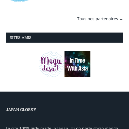
Tous nos partenaires →
SITES AMIS
JAPAN GLOSSY
Le site 100% girly made in Japan. Ici on parle shojo manga,