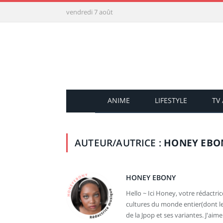
vendredi 7 août
ANIME
LIFESTYLE
TV
AUTEUR/AUTRICE :
HONEY EBO
HONEY EBONY
Hello ~ Ici Honey, votre rédactri
cultures du monde entier(dont le
de la Jpop et ses variantes. J'aim