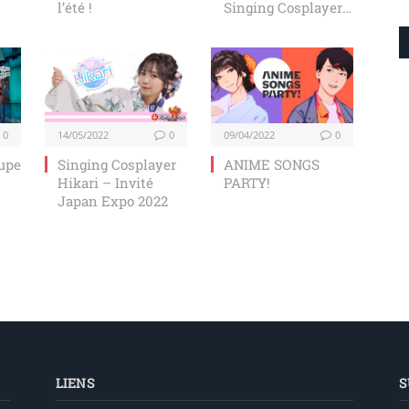
l’été !
Singing Cosplayer
Hikari
0
14/05/2022
0
09/04/2022
0
oupe
Singing Cosplayer
ANIME SONGS
Hikari – Invité
PARTY!
Japan Expo 2022
LIENS
S