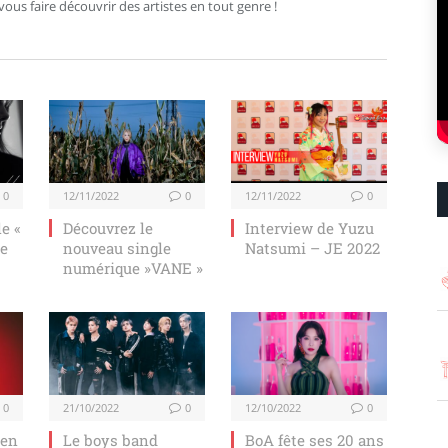
us faire découvrir des artistes en tout genre !
0
12/11/2022
0
12/11/2022
0
e «
Découvrez le
Interview de Yuzu
de
nouveau single
Natsumi – JE 2022
numérique »VANE »
0
21/10/2022
0
12/10/2022
0
een
Le boys band
BoA fête ses 20 ans