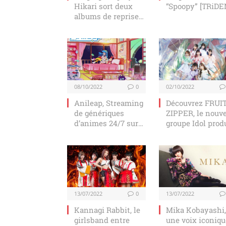
Hikari sort deux
“Spoopy” [TRiDE
albums de reprises
d’anime et de
vocaloid
08/10/2022
0
02/10/2022
Anileap, Streaming
Découvrez FRUI
de génériques
ZIPPER, le nouv
d’animes 24/7 sur
groupe Idol prod
YouTube
par ASOBISYST
13/07/2022
0
13/07/2022
Kannagi Rabbit, le
Mika Kobayashi,
girlsband entre
une voix iconiqu