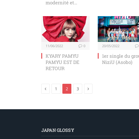
modernité et
tradition !
11/06/2022
0
20/05/2022
KYARY PAMYU
1er single du gr
PAMYU EST DE
NiziU (Asobo)
RETOUR
Previous
Next
1
2
3
JAPAN GLOSSY