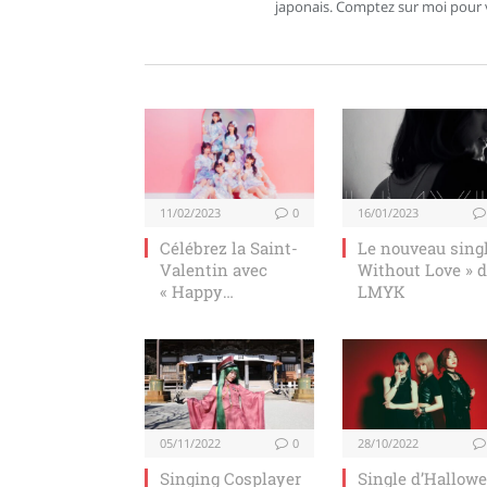
japonais. Comptez sur moi pour vo
11/02/2023
0
16/01/2023
Célébrez la Saint-
Le nouveau singl
Valentin avec
Without Love » 
« Happy
LMYK
Chocolate » par
FRUITS ZIPPER !
05/11/2022
0
28/10/2022
Singing Cosplayer
Single d’Hallow