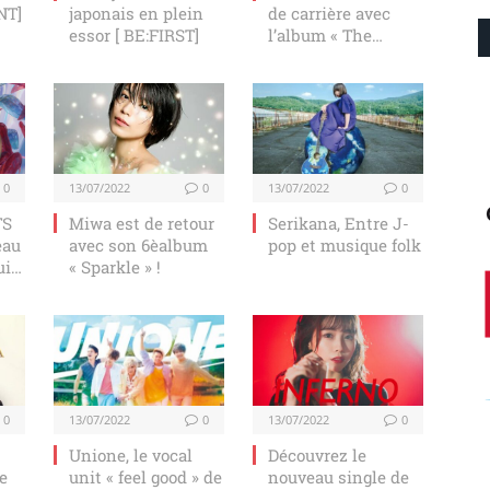
NT]
japonais en plein
de carrière avec
essor [ BE:FIRST]
l’album « The
Greatest »
0
13/07/2022
0
13/07/2022
0
TS
Miwa est de retour
Serikana, Entre J-
eau
avec son 6èalbum
pop et musique folk
uit
« Sparkle » !
EM
0
13/07/2022
0
13/07/2022
0
Unione, le vocal
Découvrez le
e
unit « feel good » de
nouveau single de