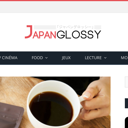
 / CINÉMA
FOOD
JEUX
LECTURE
MO