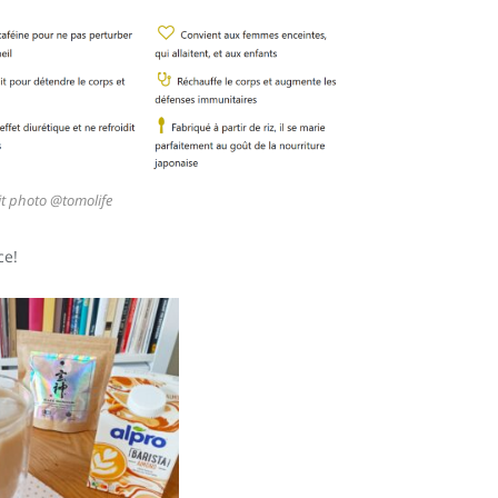
it photo @tomolife
ce!