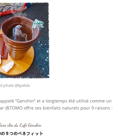
it photo @kyalolu
st appelé “Genshin” et a longtemps été utilisé comme un
r 供TOMO offre ses bienfaits naturels pour 9 raisons :