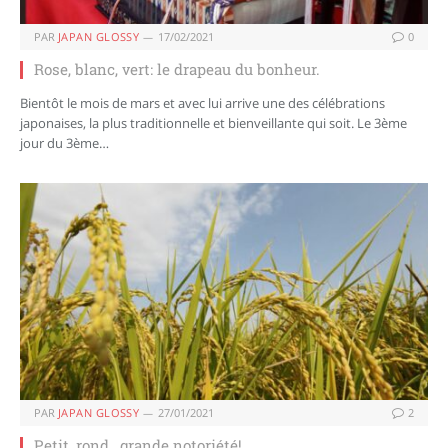
PAR
JAPAN GLOSSY
17/02/2021
0
Rose, blanc, vert: le drapeau du bonheur.
Bientôt le mois de mars et avec lui arrive une des célébrations
japonaises, la plus traditionnelle et bienveillante qui soit. Le 3ème
jour du 3ème…
PAR
JAPAN GLOSSY
27/01/2021
2
Petit, rond , grande notoriété!