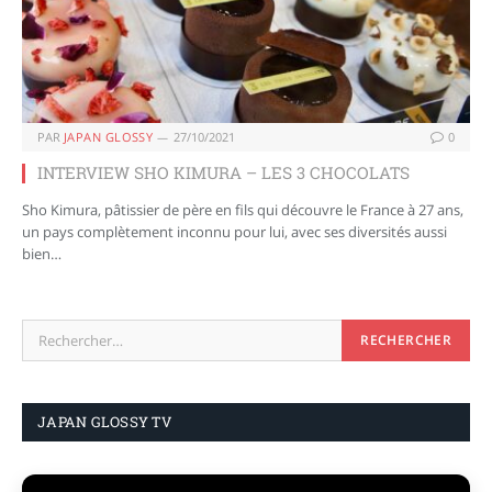
PAR
JAPAN GLOSSY
27/10/2021
0
INTERVIEW SHO KIMURA – LES 3 CHOCOLATS
Sho Kimura, pâtissier de père en fils qui découvre le France à 27 ans,
un pays complètement inconnu pour lui, avec ses diversités aussi
bien…
JAPAN GLOSSY TV