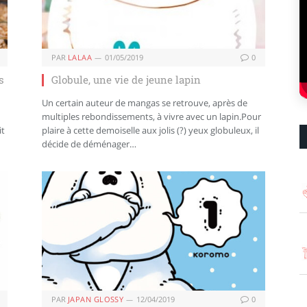
PAR
LALAA
01/05/2019
0
s
Globule, une vie de jeune lapin
Un certain auteur de mangas se retrouve, après de
multiples rebondissements, à vivre avec un lapin.Pour
it
plaire à cette demoiselle aux jolis (?) yeux globuleux, il
décide de déménager…
PAR
JAPAN GLOSSY
12/04/2019
0