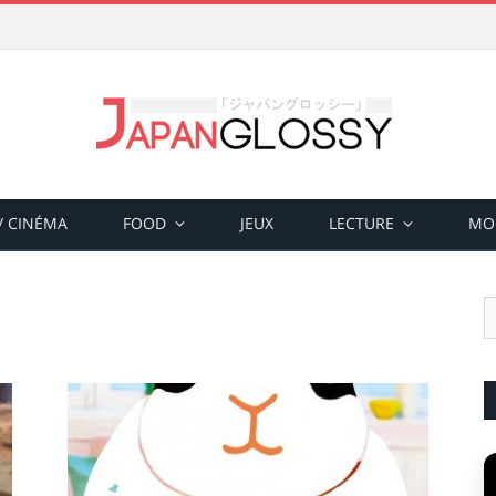
 / CINÉMA
FOOD
JEUX
LECTURE
MO