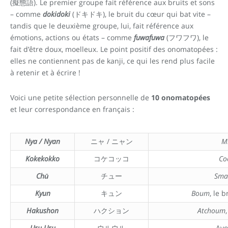
(擬態語). Le premier groupe fait référence aux bruits et sons
– comme
dokidoki
(ドキドキ), le bruit du cœur qui bat vite –
tandis que le deuxième groupe, lui, fait référence aux
émotions, actions ou états – comme
fuwafuwa
(フワフワ), le
fait d’être doux, moelleux. Le point positif des onomatopées :
elles ne contiennent pas de kanji, ce qui les rend plus facile
à retenir et à écrire !
Voici une petite sélection personnelle de
10 onomatopées
et leur correspondance en français :
Nya / Nyan
ニャ / ニャン
M
Kokekokko
コケコッコ
Co
Chū
チュー
Sma
Kyun
キュン
Boum
, le 
Hakushon
ハクション
Atchoum
Uru-Uru
ウルウル
Avo