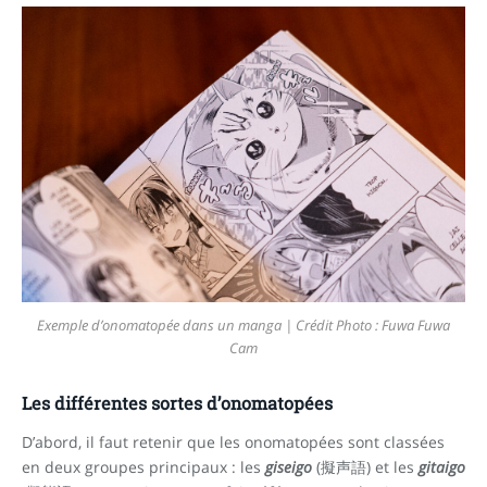
Exemple d’onomatopée dans un manga | Crédit Photo : Fuwa Fuwa
Cam
Les différentes sortes d’onomatopées
D’abord, il faut retenir que les onomatopées sont classées
en deux groupes principaux : les
giseigo
(擬声語) et les
gitaigo