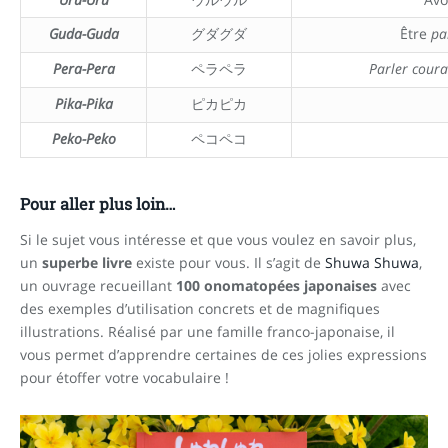
Guda-Guda
グダグダ
Être
pa
Pera-Pera
ペラペラ
Parler cou
Pika-Pika
ピカピカ
Peko-Peko
ペコペコ
Pour aller plus loin…
Si le sujet vous intéresse et que vous voulez en savoir plus,
un
superbe livre
existe pour vous. Il s’agit de
Shuwa Shuwa
,
un ouvrage recueillant
100 onomatopées japonaises
avec
des exemples d’utilisation concrets et de magnifiques
illustrations. Réalisé par une famille franco-japonaise, il
vous permet d’apprendre certaines de ces jolies expressions
pour étoffer votre vocabulaire !