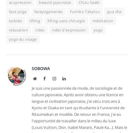
acupression
beauté japonaise
Chizu Saeki
face yoga
faceyogananda
Fumiko Takatsu
gua sha
kobido
lifting
lifting sans chirurgie
méditation
relaxation
rides
rides d'expression
yoga
yoga du visage
SOBOWA
Site
Facebook
Instagram
LinkedIn
web
Je suis une passionnée de mode, de sociologie et de
culture japonaise. Après avoir obtenu une licence en
langue et civilisation japonaise, j'ai vécu trois ans à
Kyoto et Osaka en tant qu'étudiante à l'université de
Ritsumeikan et modèle. De retour en France, j'ai eu
l'opportunité de travailler dans le milieu du luxe
(Louis Vuitton, Dior, Isabel Marant, Paule Ka…). Mais le