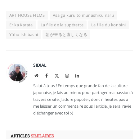
ART HOUSE FILMS
Asa ga kuru to munashiku naru
Erika Karata
La fille de la supérette
La fille du konbini
Yûho Ishibashi
朝が来ると虚しくなる
SIDIAL
Site
Facebook
X
Instagram
LinkedIn
web
(Twitter)
Salut à tous ! En temps que grande fan de la culture
japonaise, je fais au mieux pour partager ma passion à
travers ce site. J'adore papoter, donc n'hésites pas à
me laisser un commentaire sous l'article. Je serai ravie
d'échanger avec toi ;-)
ARTICLES
SIMILAIRES