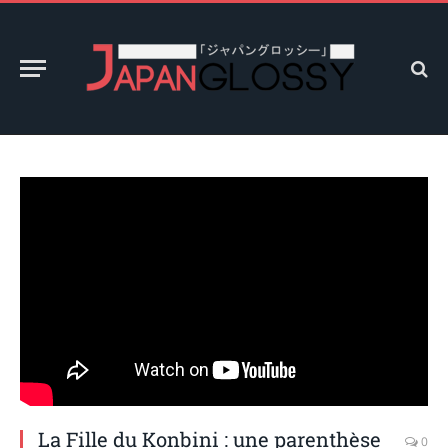
La Fille du Konbini : une parenthèse
0