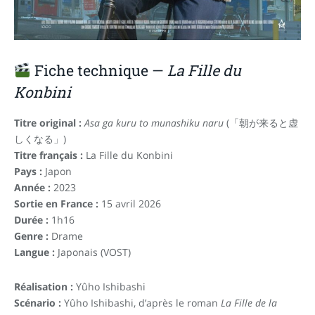
Fiche technique —
La Fille du
Konbini
Titre original :
Asa ga kuru to munashiku naru
(「朝が来ると虚
しくなる」)
Titre français :
La Fille du Konbini
Pays :
Japon
Année :
2023
Sortie en France :
15 avril 2026
Durée :
1h16
Genre :
Drame
Langue :
Japonais (VOST)
Réalisation :
Yûho Ishibashi
Scénario :
Yûho Ishibashi, d’après le roman
La Fille de la