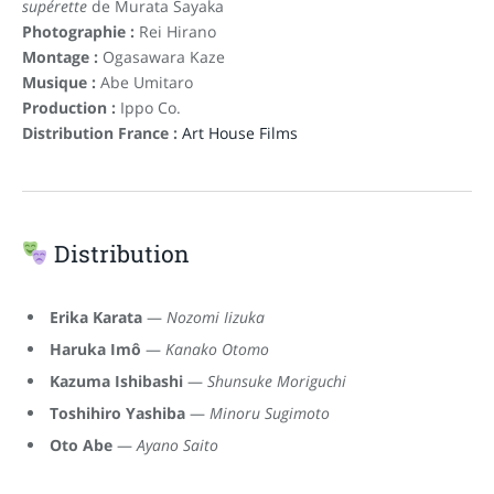
supérette
de Murata Sayaka
Photographie :
Rei Hirano
Montage :
Ogasawara Kaze
Musique :
Abe Umitaro
Production :
Ippo Co.
Distribution France :
Art House Films
Distribution
Erika Karata
—
Nozomi Iizuka
Haruka Imô
—
Kanako Otomo
Kazuma Ishibashi
—
Shunsuke Moriguchi
Toshihiro Yashiba
—
Minoru Sugimoto
Oto Abe
—
Ayano Saito