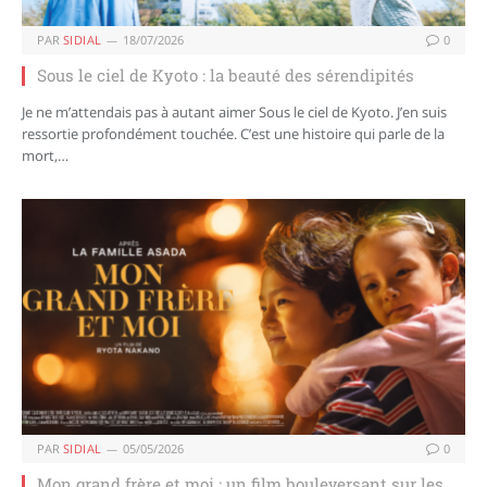
PAR
SIDIAL
18/07/2026
0
Sous le ciel de Kyoto : la beauté des sérendipités
Je ne m’attendais pas à autant aimer Sous le ciel de Kyoto. J’en suis
ressortie profondément touchée. C’est une histoire qui parle de la
mort,…
PAR
SIDIAL
05/05/2026
0
Mon grand frère et moi : un film bouleversant sur les