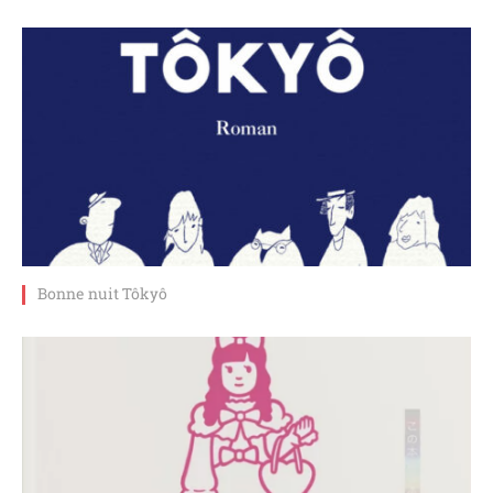
Bonne nuit Tôkyô