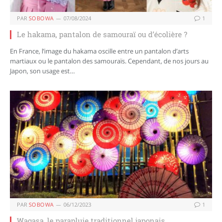
PAR
SOBOWA
07/08/2024
1
Le hakama, pantalon de samouraï ou d’écolière ?
En France, l’image du hakama oscille entre un pantalon d’arts
martiaux ou le pantalon des samouraïs. Cependant, de nos jours au
Japon, son usage est…
PAR
SOBOWA
06/12/2023
1
Wagasa, le parapluie traditionnel japonais