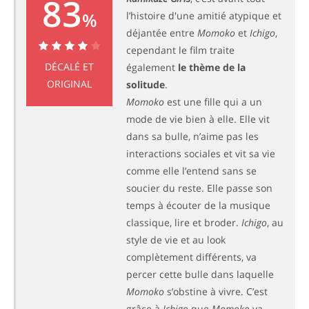
83
%
l’histoire d'une amitié atypique et
déjantée entre
Momoko
et
Ichigo
,
cependant le film traite
83%
DÉCALÉ ET
également
le thème de la
ORIGINAL
solitude
.
Momoko
est une fille qui a un
mode de vie bien à elle. Elle vit
dans sa bulle, n’aime pas les
interactions sociales et vit sa vie
comme elle l’entend sans se
soucier du reste. Elle passe son
temps à écouter de la musique
classique, lire et broder.
Ichigo
, au
style de vie et au look
complètement différents, va
percer cette bulle dans laquelle
Momoko
s’obstine à vivre. C’est
grâce à
Ichigo
que
Momoko
va