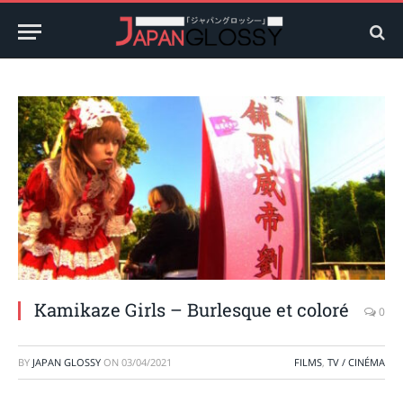
Kamikaze Girls – Burlesque et coloré
0
BY
JAPAN GLOSSY
ON
03/04/2021
FILMS
,
TV / CINÉMA