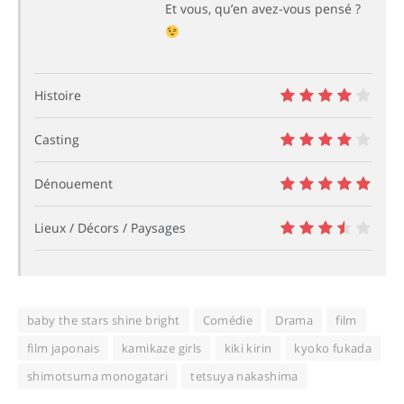
Et vous, qu’en avez-vous pensé ?
Histoire
8
Casting
8
Dénouement
10
Lieux / Décors / Paysages
7
baby the stars shine bright
Comédie
Drama
film
film japonais
kamikaze girls
kiki kirin
kyoko fukada
shimotsuma monogatari
tetsuya nakashima