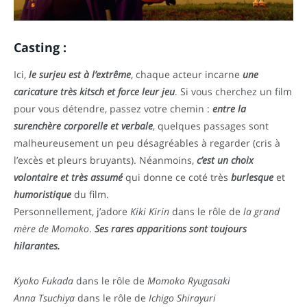
Casting :
Ici,
le surjeu est à l’extrême
, chaque acteur incarne
une
caricature très kitsch et force leur jeu
. Si vous cherchez un film
pour vous détendre, passez votre chemin :
entre la
surenchère corporelle et verbale
, quelques passages sont
malheureusement un peu désagréables à regarder (cris à
l’excès et pleurs bruyants). Néanmoins,
c’est un choix
volontaire et très assumé
qui donne ce coté très
burlesque
et
humoristique
du film.
Personnellement, j’adore
Kiki Kirin
dans le rôle de
la grand
mère de Momoko
.
Ses rares apparitions sont toujours
hilarantes.
Kyoko Fukada
dans le rôle de
Momoko Ryugasaki
Anna Tsuchiya
dans le rôle de
Ichigo Shirayuri