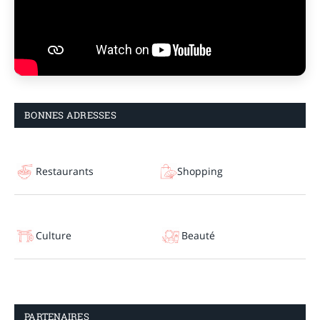
BONNES ADRESSES
Restaurants
Shopping
Culture
Beauté
PARTENAIRES