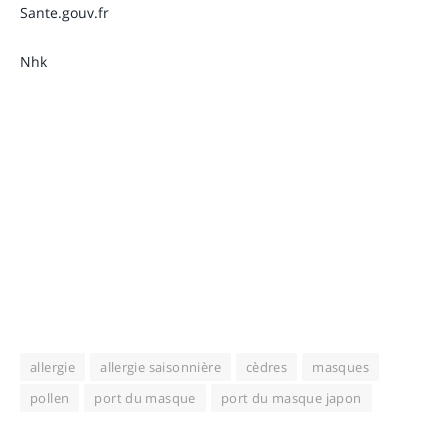
Sante.gouv.fr
Nhk
allergie
allergie saisonnière
cèdres
masques
pollen
port du masque
port du masque japon