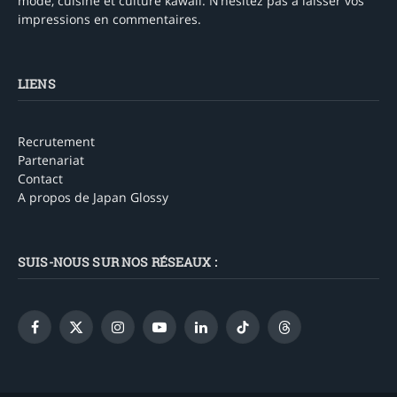
mode, cuisine et culture kawaii. N’hésitez pas à laisser vos
impressions en commentaires.
LIENS
Recrutement
Partenariat
Contact
A propos de Japan Glossy
SUIS-NOUS SUR NOS RÉSEAUX :
Facebook
X
Instagram
YouTube
LinkedIn
TikTok
Threads
(Twitter)