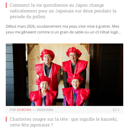
Comment la vie quotidienne au Japon change
radicalement pour un Japonais sur deux pendant la
période du pollen
Début mars 2026, soudainement ma peau s’est mise à gratter. Mes
yeux me gênaient comme si un grain de sable ou un cil s’était logé…
PAR
SOBOWA
04/02/2026
2
Charlottes rouges sur la tête : que signifie le kanreki,
cette fête japonaise ?