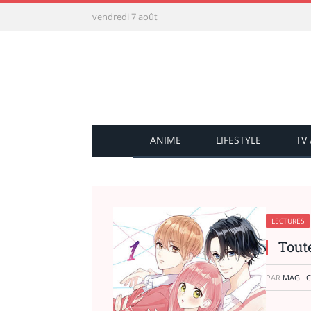
vendredi 7 août
ANIME
LIFESTYLE
TV
LECTURES
Tout
PAR
MAGIIIC