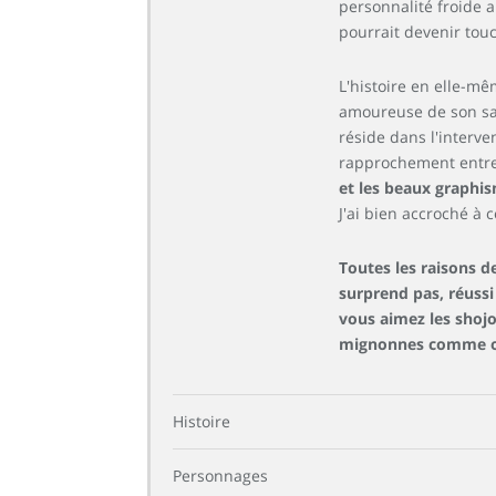
personnalité froide 
pourrait devenir tou
L'histoire en elle-mê
amoureuse de son sauv
réside dans l'interv
rapprochement entre
et les beaux graphism
J'ai bien accroché à c
Toutes les raisons d
surprend pas, réussi
vous aimez les shojo
mignonnes comme on l
Histoire
Personnages