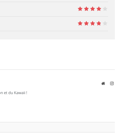
8
8
7.5
Site
Instagram
web
n et du Kawaii !