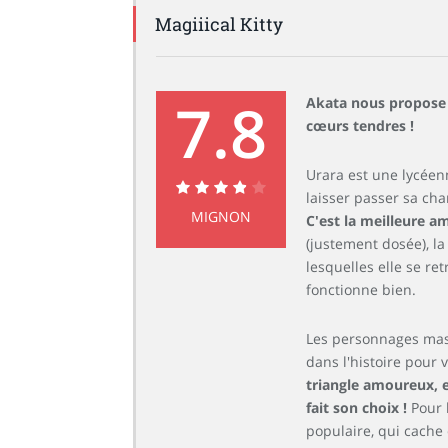
Magiiical Kitty
7.8
Akata nous propose 
cœurs tendres !
Urara est une lycéen
laisser passer sa cha
7.8
MIGNON
C'est la meilleure a
(justement dosée), la
lesquelles elle se re
fonctionne bien.
Les personnages masc
dans l'histoire pour 
triangle amoureux, e
fait son choix !
Pour 
populaire, qui cache