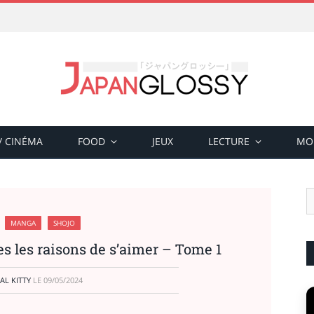
 / CINÉMA
FOOD
JEUX
LECTURE
MO
MANGA
SHOJO
es les raisons de s’aimer – Tome 1
AL KITTY
LE
09/05/2024