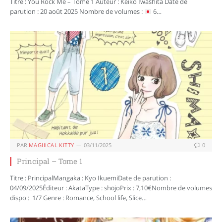
Titre : You Rock Me – Tome 1 Auteur : Keiko Iwashita Date de
parution : 20 août 2025 Nombre de volumes :
6…
PAR
MAGIIICAL KITTY
03/11/2025
0
Principal – Tome 1
Titre : PrincipalMangaka : Kyo IkuemiDate de parution :
04/09/2025Éditeur : AkataType : shōjoPrix : 7,10€Nombre de volumes
dispo : 1/7 Genre : Romance, School life, Slice…