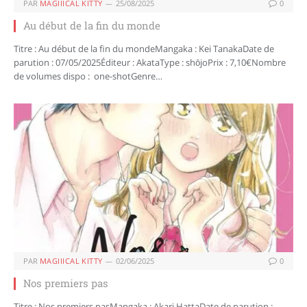
PAR
MAGIIICAL KITTY
25/08/2025
0
Au début de la fin du monde
Titre : Au début de la fin du mondeMangaka : Kei TanakaDate de
parution : 07/05/2025Éditeur : AkataType : shōjoPrix : 7,10€Nombre
de volumes dispo : one-shotGenre…
PAR
MAGIIICAL KITTY
02/06/2025
0
Nos premiers pas
Titre : Nos premiers pasMangaka : Akari HattaDate de parution :