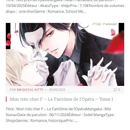
10/04/2025Éditeur : AkataType : shōjoPrix : 7,10€Nombre de volumes
dispo : one-shotGenre : Romance, School life…
PAR
MAGIIICAL KITTY
05/05/2025
0
Mon très cher F – Le Fantôme de l’Opéra – Tome 1
Titre : Mon très cher F – Le Fantôme de l’OpéraMangaka : Mio
NanaoDate de parution : 06/11/2024Éditeur : Soleil MangaType :
ShojoGenres : Romance, historiquePrix :…