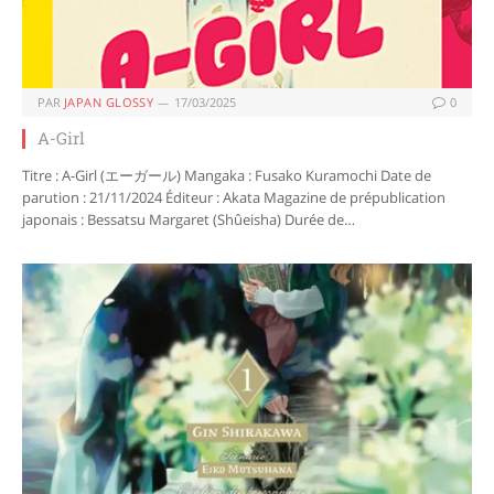
PAR
JAPAN GLOSSY
17/03/2025
0
A-Girl
Titre : A-Girl (エーガール) Mangaka : Fusako Kuramochi Date de
parution : 21/11/2024 Éditeur : Akata Magazine de prépublication
japonais : Bessatsu Margaret (Shûeisha) Durée de…