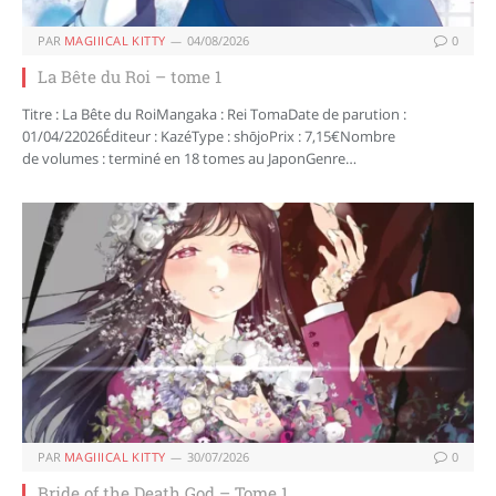
PAR
MAGIIICAL KITTY
04/08/2026
0
La Bête du Roi – tome 1
Titre : La Bête du RoiMangaka : Rei TomaDate de parution :
01/04/22026Éditeur : KazéType : shōjoPrix : 7,15€Nombre
de volumes : terminé en 18 tomes au JaponGenre…
PAR
MAGIIICAL KITTY
30/07/2026
0
Bride of the Death God – Tome 1