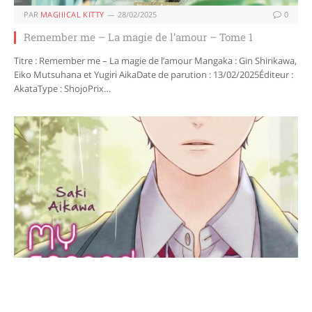
PAR
MAGIIICAL KITTY
28/02/2025
0
Remember me – La magie de l’amour – Tome 1
Titre : Remember me – La magie de l’amour Mangaka : Gin Shirikawa,
Eiko Mutsuhana et Yugiri AikaDate de parution : 13/02/2025Éditeur :
AkataType : ShojoPrix…
PAR
JAPAN GLOSSY
23/12/2024
0
My second love Hayami-kun – Tome 1