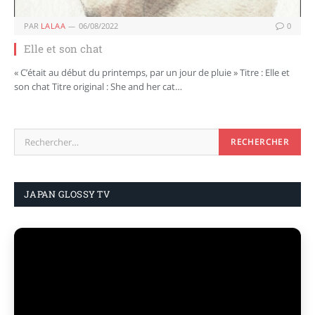
PAR
LALAA
06/08/2022
0
Elle et son chat
« C’était au début du printemps, par un jour de pluie » Titre : Elle et
son chat Titre original : She and her cat…
JAPAN GLOSSY TV