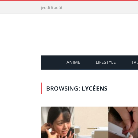
jeudi 6 août
ANIME
LIFESTYLE
TV
BROWSING:
LYCÉENS