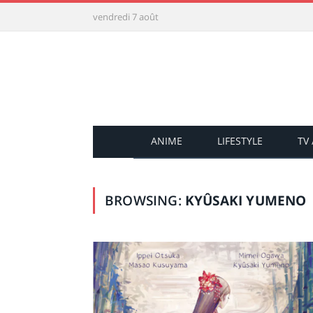
vendredi 7 août
ANIME
LIFESTYLE
TV
BROWSING:
KYÛSAKI YUMENO