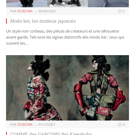
PAR
SOBOWA
05/04/2023
2
Modo kei, les modeux japonais
Un style noir corbeau, des pièces de créateurs et une silhouette
avant-garde. Tels sont les signes distinctifs des modo kei : ceux qui
suivent les…
PAR
SOBOWA
01/12/2021
4
COMME des GARÇONS-Rei Kawakubo