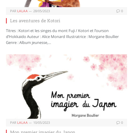
PAR
LALAA
28/05/2023
0
Les aventures de Kotori
Titres : Kotori et les singes du mont Fuji / Kotori et l’ourson
d’Hokkaido Auteur : Alice Monard Illustratrice : Morgane Boullier
Genre : Album jeunesse,…
PAR
LALAA
10/05/2023
0
Mon premier imagier du Japon