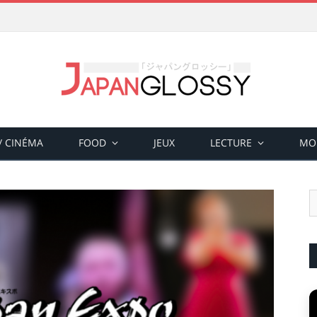
 / CINÉMA
FOOD
JEUX
LECTURE
MO