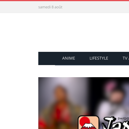
samedi 8 août
ANIME
LIFESTYLE
TV