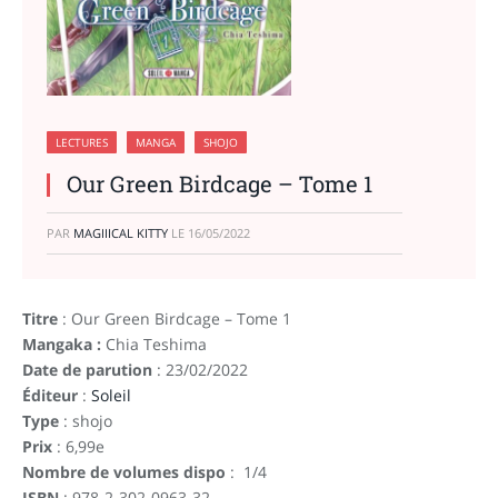
LECTURES
MANGA
SHOJO
Our Green Birdcage – Tome 1
PAR
MAGIIICAL KITTY
LE
16/05/2022
Titre
: Our Green Birdcage – Tome 1
Mangaka :
Chia Teshima
Date de parution
: 23/02/2022
Éditeur
:
Soleil
Type
: shojo
Prix
: 6,99e
Nombre de volumes dispo
: 1/4
ISBN
: 978-2-302-0963-32