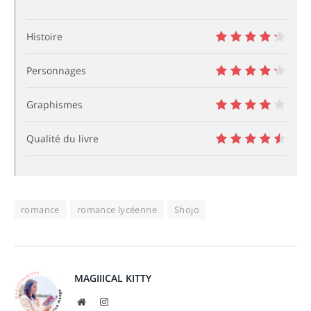
Histoire
8.5
Personnages
8.5
Graphismes
8
Qualité du livre
9
romance
romance lycéenne
Shojo
MAGIIICAL KITTY
Website
Instagram