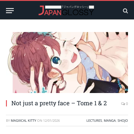
Not just a pretty face – Tome 1 & 2
0
BY
MAGIIICAL KITTY
ON
12/01/2026
LECTURES
,
MANGA
,
SHOJO