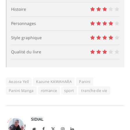
Histoire
6
Personnages
8
Style graphique
8
Qualité du livre
6
Aozora Yell
Kazune KAWAHARA
Panini
Panini Manga
romance
sport
tranche de vie
SIDIAL
Site
Facebook
X
Instagram
LinkedIn