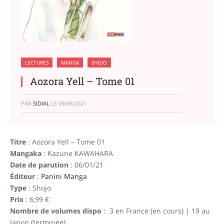
LECTURES
MANGA
SHOJO
Aozora Yell – Tome 01
PAR
SIDIAL
LE
09/06/2021
Titre
: Aozora Yell – Tome 01
Mangaka
: Kazune KAWAHARA
Date de parution
: 06/01/21
Éditeur
:
Panini Manga
Type
: Shojo
Prix
: 6,99 €
Nombre de volumes dispo
: 3 en France (en cours) | 19 au
Japon (terminée)