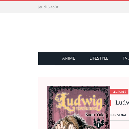
jeudi 6 août
ANIME
LIFESTYLE
TV
LECTURES
Ludw
PAR
SIDIAL