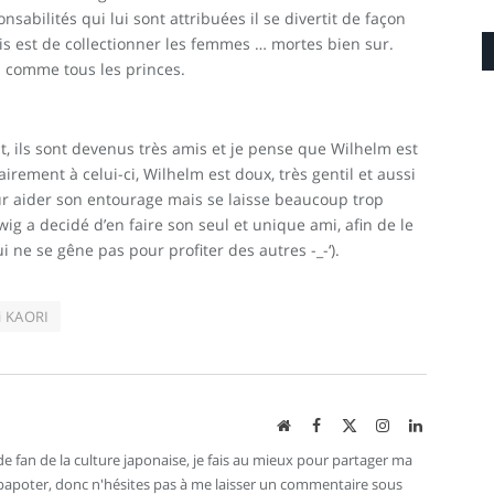
sabilités qui lui sont attribuées il se divertit de façon
ris est de collectionner les femmes … mortes bien sur.
s comme tous les princes.
it, ils sont devenus très amis et je pense que Wilhelm est
irement à celui-ci, Wilhelm est doux, très gentil et aussi
our aider son entourage mais se laisse beaucoup trop
ig a decidé d’en faire son seul et unique ami, afin de le
i ne se gêne pas pour profiter des autres -_-‘).
i KAORI
Site
Facebook
X
Instagram
LinkedIn
web
(Twitter)
e fan de la culture japonaise, je fais au mieux pour partager ma
e papoter, donc n'hésites pas à me laisser un commentaire sous