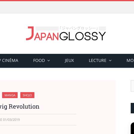
 / CINÉMA
FOOD
JEUX
LECTURE
MO
MANGA
SHOJO
ig Revolution
LE
01/03/2019