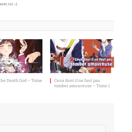
avec toi ;-)
 the Death God – Tome
Ceux dont il ne faut pas
tomber amoureuse – Tome 1