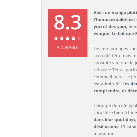
8.3
Voici un manga plutôt
l'homosexualité est
yuri et des yaoï, l
évoqué. Le fait que
8.3
ADORABLE
Les personnages sont
son côté têtu mais m
constate vite que le 
retrouve Tetsu, parfo
comme il peut. Le je
est admiratif.
Les de
comprendre, et décou
L'équipe du café ég
caractère bien à lui e
dans leur quotidien, 
désillusions.
L'histoi
mignonne.