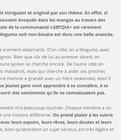
 intriguant et original par son thème. En effet, si
 souvent évoquée dans les mangas au travers des
e reste de la communauté LGBTQIA+ est rarement
 Mogumo soit non-binaire est donc une belle avancée.
 vraiment attachants. D'un côté, on a Mogumo, avec
ignon. Bien que sûr de lui au premier abord, on
jeune lycéen se cherche encore. De l'autre côté on
is maladroit, mais qui cherche à aider ses proches
une homme a grandit avec un frère otokonoko, dont il
ux jeunes gens vont apprendre à se connaître, à se
vrir des sentiments qu'ils ne connaissaient pas.
alement m'a beaucoup touchée. Chaque membre a un
t une histoire différente.
On prend plaisir à les suivre
avec leurs espoirs, leurs rêves, leurs doutes et leurs
re, bien qu'abordant un sujet sérieux, est très légère et