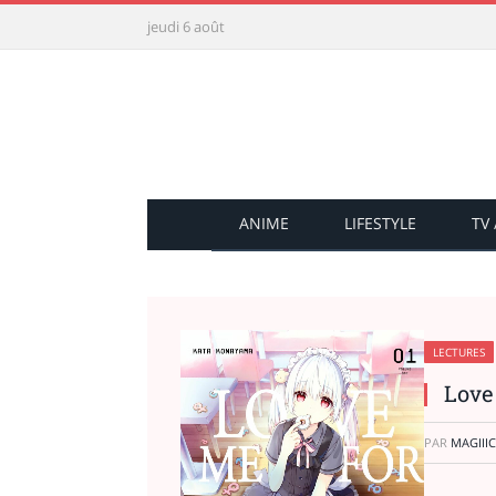
jeudi 6 août
ANIME
LIFESTYLE
TV
LECTURES
Love
PAR
MAGIIIC