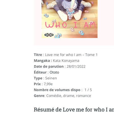
Titre
: Love me for who I am – Tome 1
Mangaka :
Kata Konayama
Date de parution
: 28/01/2022
Éditeur
:
Ototo
Type
: Seinen
Prix
: 7,99e
Nombre de volumes dispo
: 1 / 5
Genre
: Comédie, drame, romance
Résumé de Love me for who I a