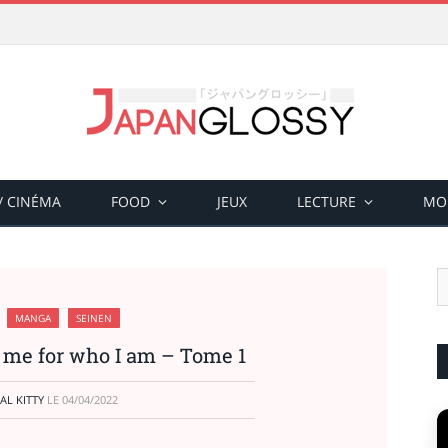
 / CINÉMA
FOOD
JEUX
LECTURE
MO
MANGA
SEINEN
 me for who I am – Tome 1
AL KITTY
LE
04/04/2022