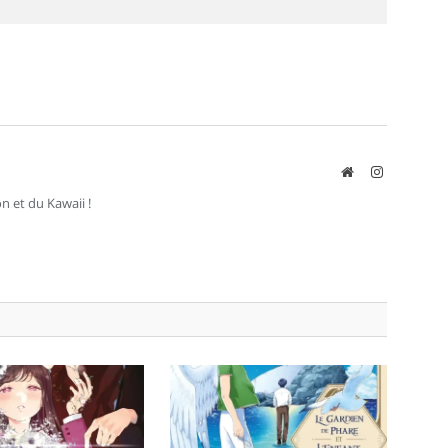
8
Site
Instagram
web
n et du Kawaii !