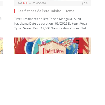
PAR
MAÏ
05/05/2026
0
Les fiancés de l’ère Taisho – Tome 1
誰
Titre : Les fiancés de l’ère Taisho Mangaka : Suzu
Kayukawa Date de parution : 06/03/26 Éditeur : Vega
Type : Seinen Prix : 12,50€ Nombre de volumes : 1/4…
PAR
MAÏ
13/04/2026
0
L’héritière du Dragon – Tome 1
Titre : L’héritière du Dragon Mangaka : Asuka Ishii Date
de parution : 18/03/26 Éditeur : Glénat Type : Seinen