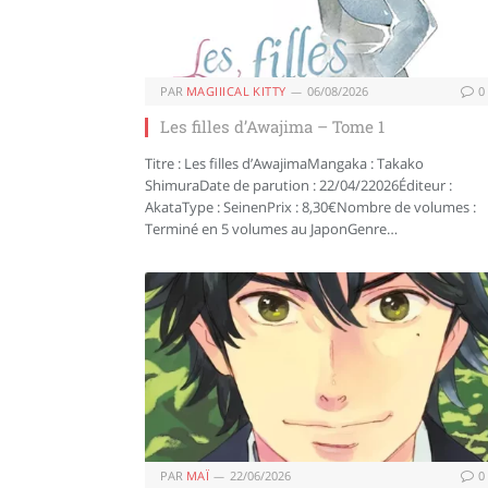
PAR
MAGIIICAL KITTY
06/08/2026
0
Les filles d’Awajima – Tome 1
Titre : Les filles d’AwajimaMangaka : Takako
ShimuraDate de parution : 22/04/22026Éditeur :
AkataType : SeinenPrix : 8,30€Nombre de volumes :
Terminé en 5 volumes au JaponGenre…
PAR
MAÏ
22/06/2026
0