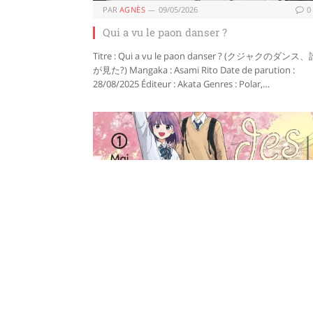
PAR
AGNÈS
09/05/2026
0
Qui a vu le paon danser ?
Titre : Qui a vu le paon danser ? (クジャクのダンス、
が見た?) Mangaka : Asami Rito Date de parution :
28/08/2025 Éditeur : Akata Genres : Polar,…
PAR
MAÏ
27/04/2026
0
Le Club des flâneurs – Tome 1
Titre : Le Club des flâneurs Mangaka : Mai
MatsudaDate de parution : 06/03/26Éditeur :