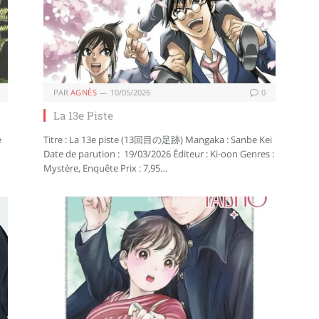
PAR
AGNÈS
10/05/2026
0
La 13e Piste
e
Titre : La 13e piste (13回目の足跡) Mangaka : Sanbe Kei
Date de parution : 19/03/2026 Éditeur : Ki-oon Genres :
Mystère, Enquête Prix : 7,95…