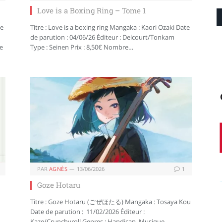
Love is a Boxing Ring – Tome 1
te
Titre : Love is a boxing ring Mangaka : Kaori Ozaki Date
de parution : 04/06/26 Éditeur : Delcourt/Tonkam
ie
Type : Seinen Prix : 8,50€ Nombre…
PAR
AGNÈS
13/06/2026
1
Goze Hotaru
Titre : Goze Hotaru (ごぜほたる) Mangaka : Tosaya Kou
Date de parution : 11/02/2026 Éditeur :
Kaze/Crunchyroll Genres : Handicap, Musique,