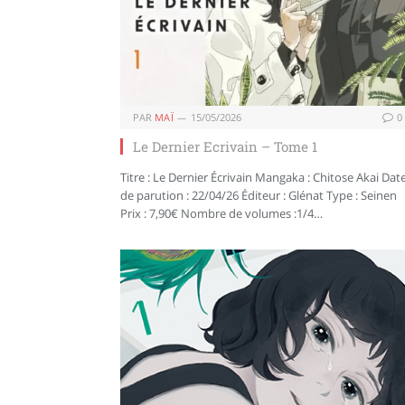
PAR
MAÏ
15/05/2026
0
Le Dernier Ecrivain – Tome 1
Titre : Le Dernier Écrivain Mangaka : Chitose Akai Dat
de parution : 22/04/26 Éditeur : Glénat Type : Seinen
Prix : 7,90€ Nombre de volumes :1/4…