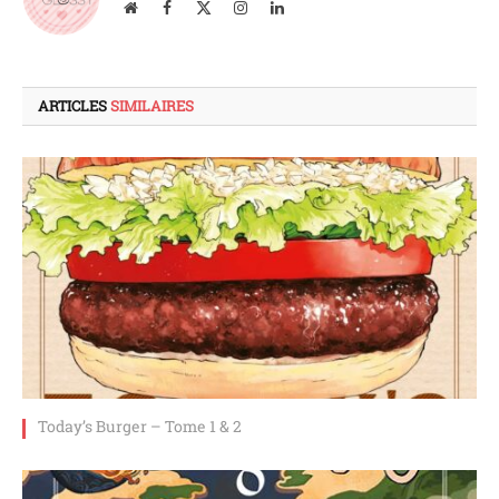
Site
Facebook
X
Instagram
LinkedIn
web
(Twitter)
ARTICLES
SIMILAIRES
Today’s Burger – Tome 1 & 2