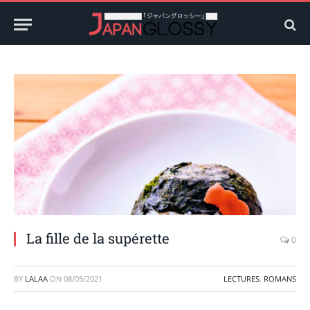
La fille de la supérette
0
BY
LALAA
ON
08/05/2021
LECTURES
,
ROMANS