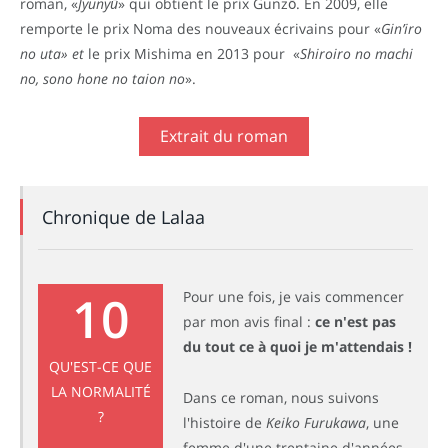
roman, «
Jyunyū
» qui obtient le prix Gunzō. En 2009, elle
remporte le prix Noma des nouveaux écrivains pour «
Gin’iro
no uta» et
le prix Mishima en 2013 pour «
Shiroiro no machi
no, sono hone no taion no
».
Extrait du roman
Chronique de Lalaa
10
Pour une fois, je vais commencer
par mon avis final :
ce n'est pas
du tout ce à quoi je m'attendais !
QU'EST-CE QUE
LA NORMALITÉ
Dans ce roman, nous suivons
?
l'histoire de
Keiko Furukawa
, une
femme d'une trentaine d'années,