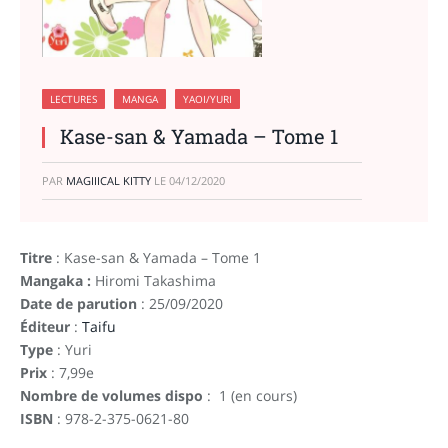
LECTURES
MANGA
YAOI/YURI
Kase-san & Yamada – Tome 1
PAR
MAGIIICAL KITTY
LE
04/12/2020
Titre
: Kase-san & Yamada – Tome 1
Mangaka :
Hiromi Takashima
Date de parution
: 25/09/2020
Éditeur
:
Taifu
Type
: Yuri
Prix
: 7,99e
Nombre de volumes dispo
: 1 (en cours)
ISBN
: 978-2-375-0621-80