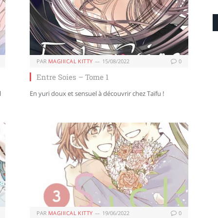
PAR
MAGIIICAL KITTY
15/08/2022
0
Entre Soies – Tome 1
l
En yuri doux et sensuel à découvrir chez Taïfu !
PAR
MAGIIICAL KITTY
19/06/2022
0