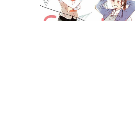
PAR
MAGIIICAL KITTY
02/01/2021
0
Still Sick – Tome 1
Que faire quand votre collègue de travail découvre
votre plus grand secret ?