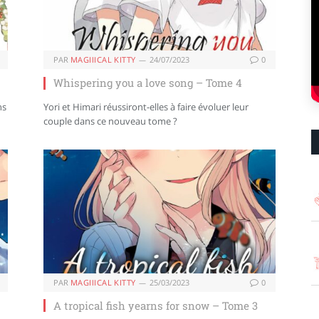
PAR
MAGIIICAL KITTY
24/07/2023
0
Whispering you a love song – Tome 4
ns
Yori et Himari réussiront-elles à faire évoluer leur
couple dans ce nouveau tome ?
PAR
MAGIIICAL KITTY
25/03/2023
0
A tropical fish yearns for snow – Tome 3