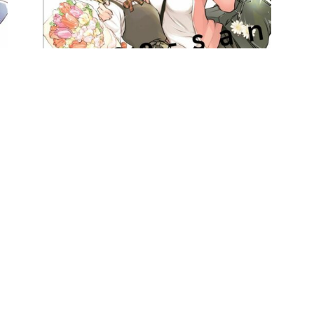
PAR
MAGIIICAL KITTY
04/12/2020
0
Kase-san & Yamada – Tome 1
Kase-san et Yamada sont désormais étudiante, et leurs
sentiments n’ont pas changés ! Mais la distance
devient compliquée à gérer…