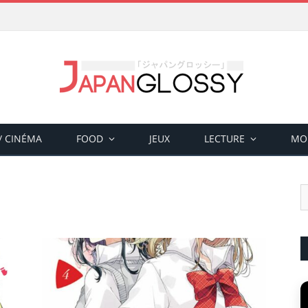
 / CINÉMA
FOOD
JEUX
LECTURE
MO