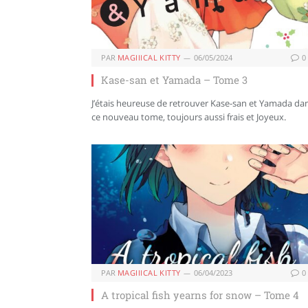
PAR
MAGIIICAL KITTY
06/05/2024
0
Kase-san et Yamada – Tome 3
J’étais heureuse de retrouver Kase-san et Yamada da
ce nouveau tome, toujours aussi frais et Joyeux.
PAR
MAGIIICAL KITTY
06/04/2023
0
A tropical fish yearns for snow – Tome 4