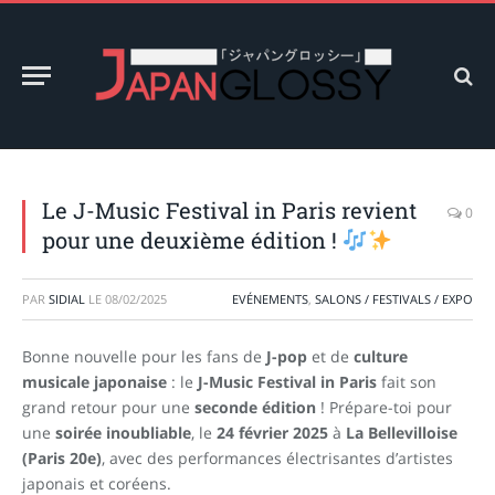
Le J-Music Festival in Paris revient
0
pour une deuxième édition !
PAR
SIDIAL
LE
08/02/2025
EVÉNEMENTS
,
SALONS / FESTIVALS / EXPO
Bonne nouvelle pour les fans de
J-pop
et de
culture
musicale japonaise
: le
J-Music Festival in Paris
fait son
grand retour pour une
seconde édition
! Prépare-toi pour
une
soirée inoubliable
, le
24 février 2025
à
La Bellevilloise
(Paris 20e)
, avec des performances électrisantes d’artistes
japonais et coréens.