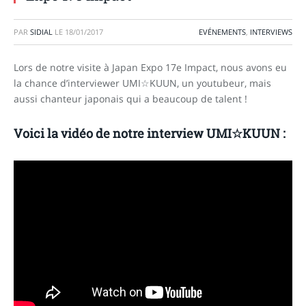
PAR
SIDIAL
LE
18/01/2017
EVÉNEMENTS
,
INTERVIEWS
Lors de notre visite à Japan Expo 17e Impact, nous avons eu
la chance d’interviewer UMI☆KUUN, un youtubeur, mais
aussi chanteur japonais qui a beaucoup de talent !
Voici la vidéo de notre interview UMI☆KUUN :