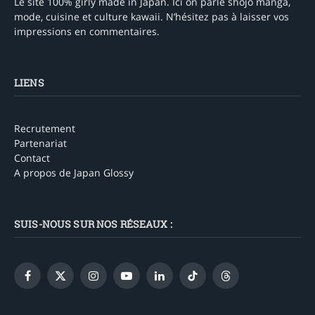
Le site 100% girly made in Japan. Ici on parle shojo manga,
mode, cuisine et culture kawaii. N’hésitez pas à laisser vos
impressions en commentaires.
LIENS
Recrutement
Partenariat
Contact
A propos de Japan Glossy
SUIS-NOUS SUR NOS RÉSEAUX :
Facebook
X
Instagram
YouTube
LinkedIn
TikTok
Threads
(Twitter)