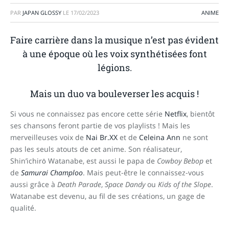
PAR
JAPAN GLOSSY
LE
17/02/2023
ANIME
Faire carrière dans la musique n’est pas évident
à une époque où les voix synthétisées font
légions.
Mais un duo va bouleverser les acquis !
Si vous ne connaissez pas encore cette série
Netflix
, bientôt
ses chansons feront partie de vos playlists ! Mais les
merveilleuses voix de
Nai Br.XX
et de
Celeina Ann
ne sont
pas les seuls atouts de cet anime. Son réalisateur,
Shin’ichirō Watanabe, est aussi le papa de
Cowboy Bebop
et
de
Samurai Champloo
. Mais peut-être le connaissez-vous
aussi grâce à
Death Parade
,
Space Dandy
ou
Kids of the Slope
.
Watanabe est devenu, au fil de ses créations, un gage de
qualité.