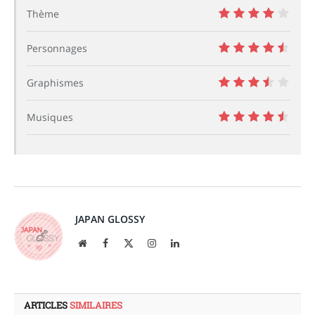
6
Thème
8
Personnages
9
Graphismes
7
Musiques
9
JAPAN GLOSSY
Site
Facebook
X
Instagram
LinkedIn
web
(Twitter)
ARTICLES
SIMILAIRES