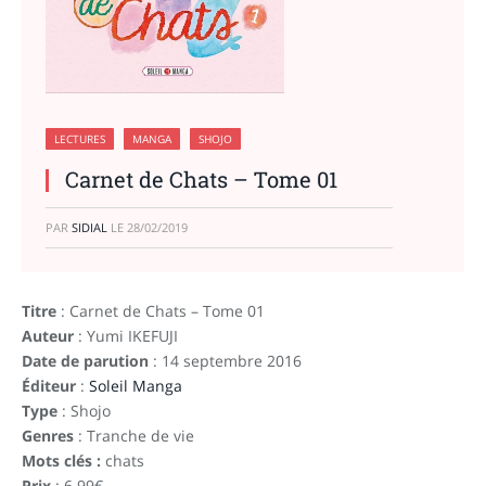
LECTURES
MANGA
SHOJO
Carnet de Chats – Tome 01
PAR
SIDIAL
LE
28/02/2019
Titre
: Carnet de Chats – Tome 01
Auteur
: Yumi IKEFUJI
Date de parution
: 14 septembre 2016
Éditeur
:
Soleil Manga
Type
: Shojo
Genres
: Tranche de vie
Mots clés :
chats
Prix
: 6.99€