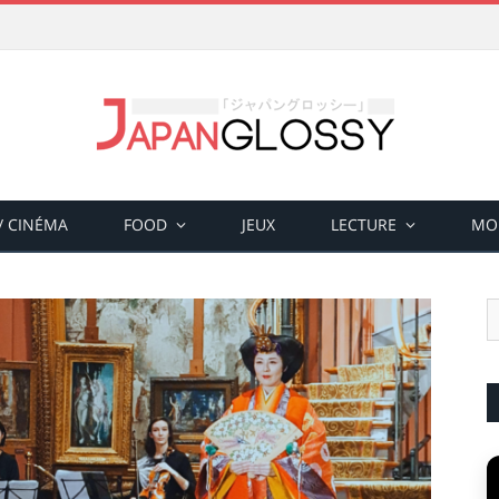
 / CINÉMA
FOOD
JEUX
LECTURE
MO