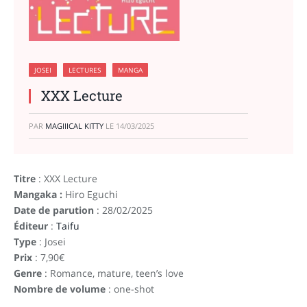
JOSEI
LECTURES
MANGA
XXX Lecture
PAR
MAGIIICAL KITTY
LE
14/03/2025
Titre
: XXX Lecture
Mangaka :
Hiro Eguchi
Date de parution
: 28/02/2025
Éditeur
:
Taifu
Type
: Josei
Prix
: 7,90€
Genre
: Romance, mature, teen’s love
Nombre de volume
: one-shot