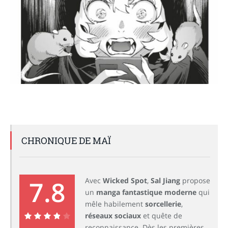
CHRONIQUE DE MAÏ
7.8
Avec
Wicked Spot
,
Sal Jiang
propose
un
manga fantastique moderne
qui
mêle habilement
sorcellerie
,
réseaux sociaux
et quête de
reconnaissance. Dès les premières