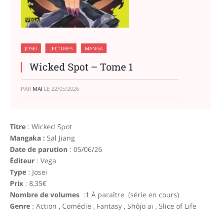
JOSEI
LECTURES
MANGA
Wicked Spot – Tome 1
PAR
MAÏ
LE
22/05/2026
Titre
: Wicked Spot
Mangaka :
Sal Jiang
Date de parution
: 05/06/26
Éditeur
: Vega
Type
: Josei
Prix
: 8,35€
Nombre de volumes
:1 À paraître (série en cours)
Genre
: Action , Comédie , Fantasy , Shôjo aï , Slice of Life