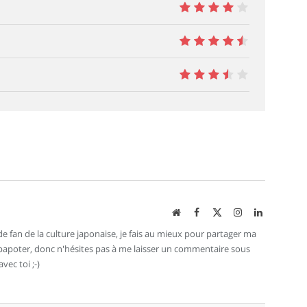
8
9
7
Site
Facebook
X
Instagram
LinkedIn
web
(Twitter)
e fan de la culture japonaise, je fais au mieux pour partager ma
e papoter, donc n'hésites pas à me laisser un commentaire sous
avec toi ;-)