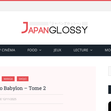
 / CINÉMA
FOOD
JEUX
LECTURE
MO
MANGA
SHOJO
o Babylon – Tome 2
LE
12/11/2025