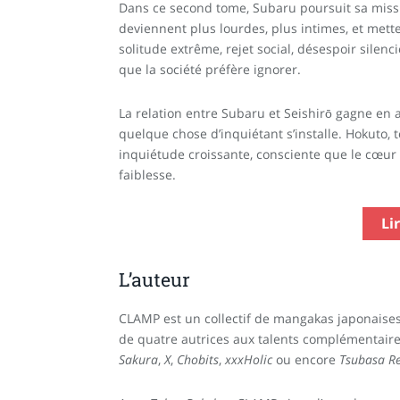
Dans ce second tome, Subaru poursuit sa missio
deviennent plus lourdes, plus intimes, et me
solitude extrême, rejet social, désespoir silenc
que la société préfère ignorer.
La relation entre Subaru et Seishirō gagne en a
quelque chose d’inquiétant s’installe. Hokuto,
inquiétude croissante, consciente que le cœur 
faiblesse.
Li
L’auteur
CLAMP est un collectif de mangakas japonaises
de quatre autrices aux talents complémentair
Sakura
,
X
,
Chobits
,
xxxHolic
ou encore
Tsubasa Re