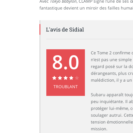
Avec
Tokyo Babylon
, CLAMP signe l’une de ses œ
fantastique devient un miroir des failles humai
L'avis de Sidial
8.0
Ce Tome 2 confirme c
n’est pas une simple 
regard posé sur la d
dérangeants, plus cru
malédiction, il y a un
8.0
TROUBLANT
Subaru apparaît toujo
peu inquiétante. Il a
protéger lui-même, co
soulager autrui. Cet
tension émotionnelle
mission.