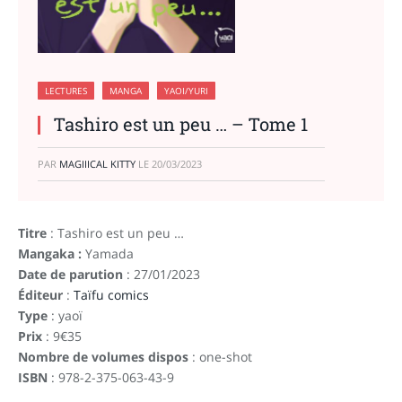
LECTURES
MANGA
YAOI/YURI
Tashiro est un peu … – Tome 1
PAR
MAGIIICAL KITTY
LE
20/03/2023
Titre
: Tashiro est un peu …
Mangaka :
Yamada
Date de parution
: 27/01/2023
Éditeur
:
Taïfu comics
Type
: yaoï
Prix
: 9€35
Nombre de volumes dispos
: one-shot
ISBN
: 978-2-375-063-43-9