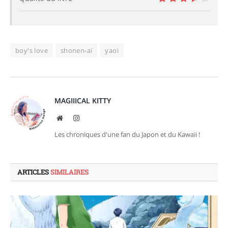
7
boy's love
shonen-aï
yaoi
MAGIIICAL KITTY
Site
Instagram
web
Les chroniques d'une fan du Japon et du Kawaii !
ARTICLES
SIMILAIRES