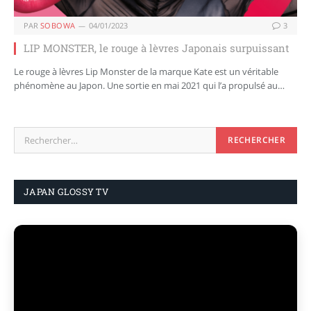
PAR
SOBOWA
04/01/2023
3
LIP MONSTER, le rouge à lèvres Japonais surpuissant
Le rouge à lèvres Lip Monster de la marque Kate est un véritable
phénomène au Japon. Une sortie en mai 2021 qui l’a propulsé au…
JAPAN GLOSSY TV