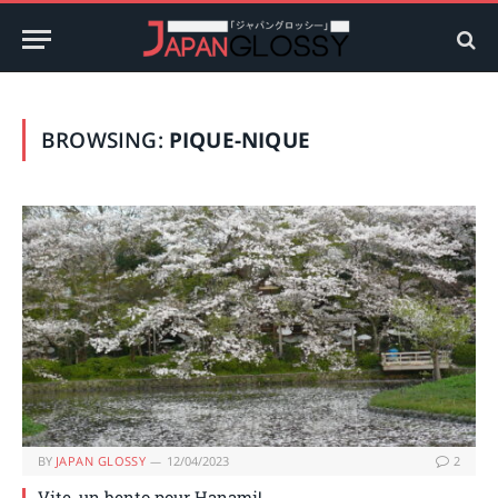
BROWSING:
PIQUE-NIQUE
BY
JAPAN GLOSSY
12/04/2023
2
Vite, un bento pour Hanami!