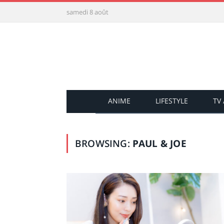
samedi 8 août
ANIME
LIFESTYLE
TV
BROWSING:
PAUL & JOE